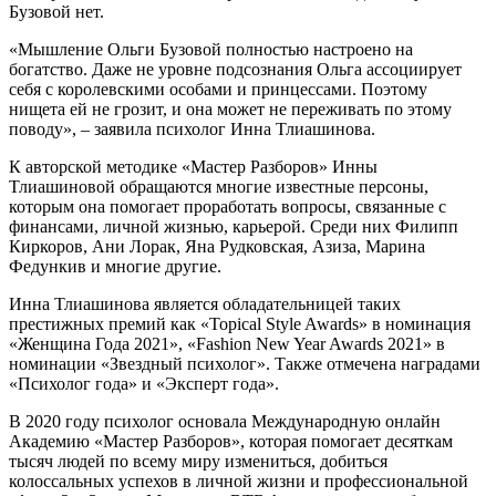
Бузовой нет.
«Мышление Ольги Бузовой полностью настроено на
богатство. Даже не уровне подсознания Ольга ассоциирует
себя с королевскими особами и принцессами. Поэтому
нищета ей не грозит, и она может не переживать по этому
поводу», – заявила психолог Инна Тлиашинова.
К авторской методике «Мастер Разборов» Инны
Тлиашиновой обращаются многие известные персоны,
которым она помогает проработать вопросы, связанные с
финансами, личной жизнью, карьерой. Среди них Филипп
Киркоров, Ани Лорак, Яна Рудковская, Азиза, Марина
Федункив и многие другие.
Инна Тлиашинова является обладательницей таких
престижных премий как «Topical Style Awards» в номинация
«Женщина Года 2021», «Fashion New Year Awards 2021» в
номинации «Звездный психолог». Также отмечена наградами
«Психолог года» и «Эксперт года».
В 2020 году психолог основала Международную онлайн
Академию «Мастер Разборов», которая помогает десяткам
тысяч людей по всему миру измениться, добиться
колоссальных успехов в личной жизни и профессиональной