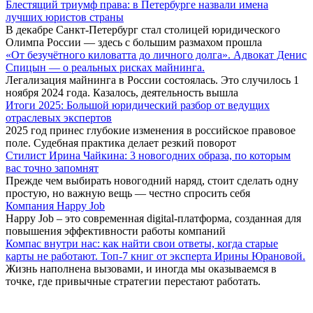
Блестящий триумф права: в Петербурге назвали имена
лучших юристов страны
В декабре Санкт-Петербург стал столицей юридического
Олимпа России — здесь с большим размахом прошла
«От безучётного киловатта до личного долга». Адвокат Денис
Спицын — о реальных рисках майнинга.
Легализация майнинга в России состоялась. Это случилось 1
ноября 2024 года. Казалось, деятельность вышла
Итоги 2025: Большой юридический разбор от ведущих
отраслевых экспертов
2025 год принес глубокие изменения в российское правовое
поле. Судебная практика делает резкий поворот
Стилист Ирина Чайкина: 3 новогодних образа, по которым
вас точно запомнят
Прежде чем выбирать новогодний наряд, стоит сделать одну
простую, но важную вещь — честно спросить себя
Компания Happy Job
Happy Job – это современная digital-платформа, созданная для
повышения эффективности работы компаний
Компас внутри нас: как найти свои ответы, когда старые
карты не работают. Топ-7 книг от эксперта Ирины Юрановой.
Жизнь наполнена вызовами, и иногда мы оказываемся в
точке, где привычные стратегии перестают работать.
Big-Stars