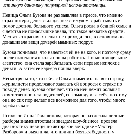
истинную динамику популярной исполнительницы.
Певица Ольга Бузова не раз заявляла в прессе, что именно
страх потери денег стал для нее стимулом зарабатывать и
помог достичь большого успеха. Ольга росла в бедной семье и
с детства не понаслышке знала, что такое нехватка средств.
Мечтать о красивых вещах не приходилось, в основном она
донашивала вещи дочерей маминых подруг.
Бузова понимала, что надеяться ей не на кого, и поэтому сразу
после окончания школы пошла работать. Попав в модельное
агентство, она стала зарабатывать свои первые неплохие
деньги. А затем ее карьера пошла вверх.
Несмотря на то, что сейчас Ольга знаменита на всю страну,
журналисты продолжают задавать ей вопросы о страхе по
поводу денег. Бузова отвечает, что на ней лежит большая
ответственность за родителей, ее команду и за себя, поэтому
она до сих пор делает все возможное для того, чтобы много
зарабатывать.
Психолог Инна Тлиашинова, которая не раз делала личные
разборы знаменитостям и звездам шоу-бизнеса, провела
диагностику певицы по авторской методике «Мастер
Разборов» и выяснила, что причин бояться бедности у