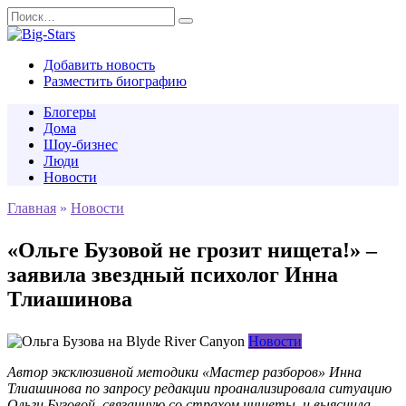
Перейти
Search
к
for:
содержанию
Добавить новость
Разместить биографию
Блогеры
Дома
Шоу-бизнес
Люди
Новости
Главная
»
Новости
«Ольге Бузовой не грозит нищета!» –
заявила звездный психолог Инна
Тлиашинова
Новости
Автор эксклюзивной методики «Мастер разборов» Инна
Тлиашинова по запросу редакции проанализировала ситуацию
Ольги Бузовой, связанную со страхом нищеты, и выяснила