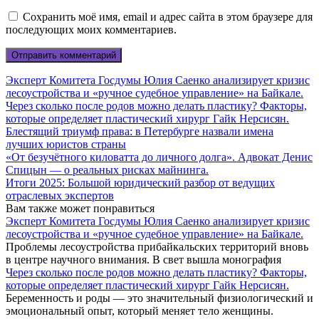
Сохранить моё имя, email и адрес сайта в этом браузере для
последующих моих комментариев.
Эксперт Комитета Госдумы Юлия Саенко анализирует кризис
лесоустройства и «ручное судебное управление» на Байкале.
Через сколько после родов можно делать пластику? Факторы,
которые определяет пластический хирург Гайк Нерсисян.
Блестящий триумф права: в Петербурге назвали имена
лучших юристов страны
«От безучётного киловатта до личного долга». Адвокат Денис
Спицын — о реальных рисках майнинга.
Итоги 2025: Большой юридический разбор от ведущих
отраслевых экспертов
Вам также может понравиться
Эксперт Комитета Госдумы Юлия Саенко анализирует кризис
лесоустройства и «ручное судебное управление» на Байкале.
Проблемы лесоустройства прибайкальских территорий вновь
в центре научного внимания. В свет вышла монография
Через сколько после родов можно делать пластику? Факторы,
которые определяет пластический хирург Гайк Нерсисян.
Беременность и роды — это значительный физиологический и
эмоциональный опыт, который меняет тело женщины.