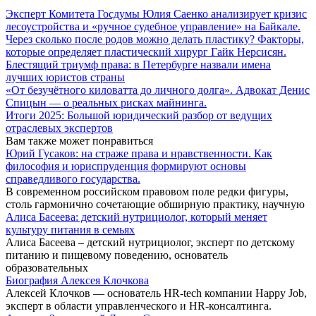
Эксперт Комитета Госдумы Юлия Саенко анализирует кризис
лесоустройства и «ручное судебное управление» на Байкале.
Через сколько после родов можно делать пластику? Факторы,
которые определяет пластический хирург Гайк Нерсисян.
Блестящий триумф права: в Петербурге назвали имена
лучших юристов страны
«От безучётного киловатта до личного долга». Адвокат Денис
Спицын — о реальных рисках майнинга.
Итоги 2025: Большой юридический разбор от ведущих
отраслевых экспертов
Вам также может понравиться
Юрий Гусаков: на страже права и нравственности. Как
философия и юриспруденция формируют основы
справедливого государства.
В современном российском правовом поле редки фигуры,
столь гармонично сочетающие обширную практику, научную
Алиса Басеева: детский нутрициолог, который меняет
культуру питания в семьях
Алиса Басеева – детский нутрициолог, эксперт по детскому
питанию и пищевому поведению, основатель
образовательных
Биография Алексея Клочкова
Алексей Клочков — основатель HR-tech компании Happy Job,
эксперт в области управленческого и HR-консалтинга.