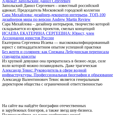
Адвокат Запольский Данил Сергеевич
Запольский Данил Сергеевич – известный российский
адвокат, Председатель Московской городской коллегии
Сара Михайлова: дизайнер-декоратор интерьера, ТОП-100
дизайнеров мира по версии Andrew Martin Review
Сара Михайлова – дизайнер интерьеров, творчество которой
складывается из ярких проектов, смелых концепций
ИСАЕВА ЕКАТЕРИНА СЕРГЕЕВНА: Юрист, член
Ассоциации юристов России
Екатерина Сергеевна Исаева — высококвалифицированный
юрист с пятнадцатилетним опытом успешной практики
Без жертв и соляриев: как Снежана Лебединская переписала
стандарты красоты
Из хрупкой девушки она превратилась в бизнес-леди, силе
воли которой можно позавидовать. Даже трагическая
Александр Тевис: Руководитель в сфере водной
инфраструктуры. Профессиональная биография и образование
Александр Валентинович Тевис является генеральным
директором общества с ограниченной ответственностью
Big-Stars
На сайте вы найдёте биографии отечественных
и зарубежных блогеров, а также звезд шоу-бизнеса.
Подписывайтесь на наши сообщества ниже!