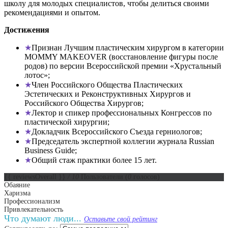
школу для молодых специалистов, чтобы делиться своими
рекомендациями и опытом.
Достижения
Признан Лучшим пластическим хирургом в категории
MOMMY MAKEOVER (восстановление фигуры после
родов) по версии Всероссийской премии «Хрустальный
лотос»;
Член Российского Общества Пластических
Эстетических и Реконструктивных Хирургов и
Российского Общества Хирургов;
Лектор и спикер профессиональных Конгрессов по
пластической хирургии;
Докладчик Всероссийского Съезда герниологов;
Председатель экспертной коллегии журнала Russian
Business Guide;
Общий стаж практики более 15 лет.
{{ reviewsOverall }}
/ 10
Пользователи
(
0
голосов)
Обаяние
Харизма
Профессионализм
Привлекательность
Что думают люди...
Оставьте свой рейтинг