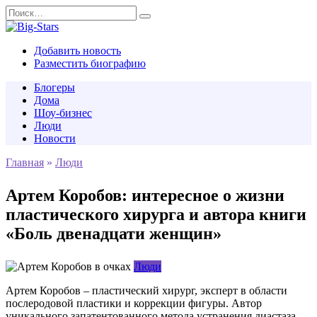
Перейти
Search
к
for:
содержанию
Добавить новость
Разместить биографию
Блогеры
Дома
Шоу-бизнес
Люди
Новости
Главная
»
Люди
Артем Коробов: интересное о жизни
пластического хирурга и автора книги
«Боль двенадцати женщин»
Люди
Артем Коробов – пластический хирург, эксперт в области
послеродовой пластики и коррекции фигуры. Автор
уникального запатентованного метода устранения диастаза