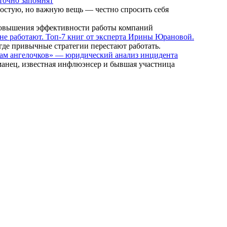
 точно запомнят
ростую, но важную вещь — честно спросить себя
я повышения эффективности работы компаний
ы не работают. Топ-7 книг от эксперта Ирины Юрановой.
где привычные стратегии перестают работать.
мам ангелочков» — юридический анализ инцидента
манец, известная инфлюэнсер и бывшая участница