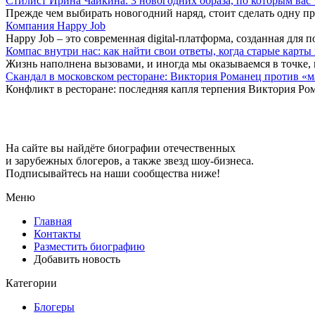
Стилист Ирина Чайкина: 3 новогодних образа, по которым вас
Прежде чем выбирать новогодний наряд, стоит сделать одну п
Компания Happy Job
Happy Job – это современная digital-платформа, созданная дл
Компас внутри нас: как найти свои ответы, когда старые карт
Жизнь наполнена вызовами, и иногда мы оказываемся в точке, 
Скандал в московском ресторане: Виктория Романец против «
Конфликт в ресторане: последняя капля терпения Виктория Ро
Big-Stars
На сайте вы найдёте биографии отечественных
и зарубежных блогеров, а также звезд шоу-бизнеса.
Подписывайтесь на наши сообщества ниже!
Меню
Главная
Контакты
Разместить биографию
Добавить новость
Категории
Блогеры