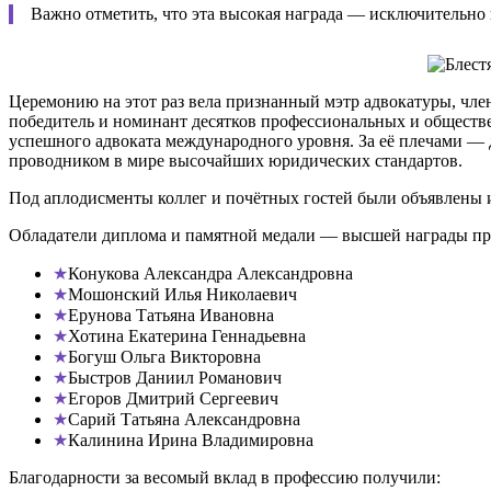
Важно отметить, что эта высокая награда — исключительно п
Церемонию на этот раз вела признанный мэтр адвокатуры, чле
победитель и номинант десятков профессиональных и обществен
успешного адвоката международного уровня. За её плечами —
проводником в мире высочайших юридических стандартов.
Под аплодисменты коллег и почётных гостей были объявлены име
Обладатели диплома и памятной медали — высшей награды пр
Конукова Александра Александровна
Мошонский Илья Николаевич
Ерунова Татьяна Ивановна
Хотина Екатерина Геннадьевна
Богуш Ольга Викторовна
Быстров Даниил Романович
Егоров Дмитрий Сергеевич
Сарий Татьяна Александровна
Калинина Ирина Владимировна
Благодарности за весомый вклад в профессию получили: