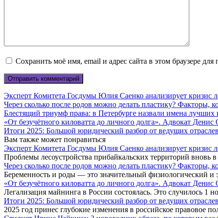
Сохранить моё имя, email и адрес сайта в этом браузере д
Эксперт Комитета Госдумы Юлия Саенко анализирует кризис ле
Через сколько после родов можно делать пластику? Факторы, к
Блестящий триумф права: в Петербурге назвали имена лучших
«От безучётного киловатта до личного долга». Адвокат Денис
Итоги 2025: Большой юридический разбор от ведущих отрасле
Вам также может понравиться
Эксперт Комитета Госдумы Юлия Саенко анализирует кризис ле
Проблемы лесоустройства прибайкальских территорий вновь в
Через сколько после родов можно делать пластику? Факторы, к
Беременность и роды — это значительный физиологический и
«От безучётного киловатта до личного долга». Адвокат Денис
Легализация майнинга в России состоялась. Это случилось 1 но
Итоги 2025: Большой юридический разбор от ведущих отрасле
2025 год принес глубокие изменения в российское правовое по