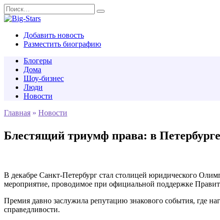
Перейти
Search
к
for:
содержанию
Добавить новость
Разместить биографию
Блогеры
Дома
Шоу-бизнес
Люди
Новости
Главная
»
Новости
Блестящий триумф права: в Петербург
В декабре Санкт-Петербург стал столицей юридического Олимп
мероприятие, проводимое при официальной поддержке Правите
Премия давно заслужила репутацию знакового события, где наг
справедливости.