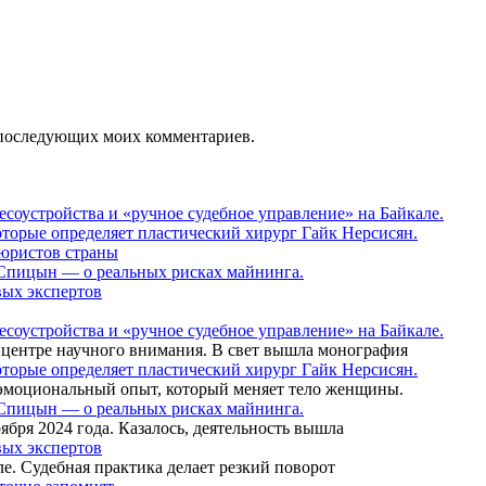
ля последующих моих комментариев.
соустройства и «ручное судебное управление» на Байкале.
оторые определяет пластический хирург Гайк Нерсисян.
 юристов страны
 Спицын — о реальных рисках майнинга.
вых экспертов
соустройства и «ручное судебное управление» на Байкале.
 центре научного внимания. В свет вышла монография
оторые определяет пластический хирург Гайк Нерсисян.
 эмоциональный опыт, который меняет тело женщины.
 Спицын — о реальных рисках майнинга.
ября 2024 года. Казалось, деятельность вышла
вых экспертов
ле. Судебная практика делает резкий поворот