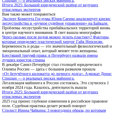
Спицын — о реальных рисках майнинга.
Итоги 2025: Большой юридический разбор от ведущих
отраслевых экспертов
Вам также может понравиться
Эксперт Комитета Госдумы Юлия Саенко анализирует кризис
лесоустройства и «ручное судебное управление» на Байкале.
Проблемы лесоустройства прибайкальских территорий вновь
в центре научного внимания. В свет вышла монография
Через сколько после родов можно делать пластику? Факторы,
которые определяет пластический хирург Гайк Нерсисян.
Беременность и роды — это значительный физиологический и
эмоциональный опыт, который меняет тело женщины.
Блестящий триумф права: в Петербурге назвали имена
лучших юристов страны
В декабре Санкт-Петербург стал столицей юридического
Олимпа России — здесь с большим размахом прошла
«От безучётного киловатта до личного долга». Адвокат Денис
Спицын — о реальных рисках майнинга.
Легализация майнинга в России состоялась. Это случилось 1
ноября 2024 года. Казалось, деятельность вышла
Итоги 2025: Большой юридический разбор от ведущих
отраслевых экспертов
2025 год принес глубокие изменения в российское правовое
поле. Судебная практика делает резкий поворот
Стилист Ирина Чайкина: 3 новогодних образа, по которым