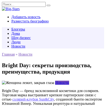
Перейти
Search
к
for:
содержанию
Добавить новость
Разместить биографию
Блогеры
Дома
Шоу-бизнес
Люди
Новости
Главная
»
Новости
Bright Day: секреты производства,
преимущества, продукция
Новости
Bright Day — бренд эксклюзивной косметики для соляриев.
Торговая марка выстраивает крепкие партнерские связи с
сетью
солярий-клубов Sun&City
, созданной бьюти-экспертом
Юлианной Винер. Уникальная рецептура и натуральный