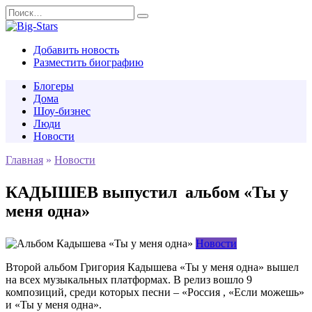
Перейти
Search
к
for:
содержанию
Добавить новость
Разместить биографию
Блогеры
Дома
Шоу-бизнес
Люди
Новости
Главная
»
Новости
КАДЫШЕВ выпустил альбом «Ты у
меня одна»
Новости
Второй альбом Григория Кадышева «Ты у меня одна» вышел
на всех музыкальных платформах. В релиз вошло 9
композиций, среди которых песни – «Россия , «Если можешь»
и «Ты у меня одна».