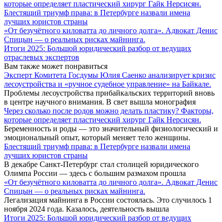
которые определяет пластический хирург Гайк Нерсисян.
Блестящий триумф права: в Петербурге назвали имена
лучших юристов страны
«От безучётного киловатта до личного долга». Адвокат Денис
Спицын — о реальных рисках майнинга.
Итоги 2025: Большой юридический разбор от ведущих
отраслевых экспертов
Вам также может понравиться
Эксперт Комитета Госдумы Юлия Саенко анализирует кризис
лесоустройства и «ручное судебное управление» на Байкале.
Проблемы лесоустройства прибайкальских территорий вновь
в центре научного внимания. В свет вышла монография
Через сколько после родов можно делать пластику? Факторы,
которые определяет пластический хирург Гайк Нерсисян.
Беременность и роды — это значительный физиологический и
эмоциональный опыт, который меняет тело женщины.
Блестящий триумф права: в Петербурге назвали имена
лучших юристов страны
В декабре Санкт-Петербург стал столицей юридического
Олимпа России — здесь с большим размахом прошла
«От безучётного киловатта до личного долга». Адвокат Денис
Спицын — о реальных рисках майнинга.
Легализация майнинга в России состоялась. Это случилось 1
ноября 2024 года. Казалось, деятельность вышла
Итоги 2025: Большой юридический разбор от ведущих