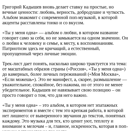
Григорий Кадышев вновь делает ставку на простые, но
вечные ценности: любовь, верность, добродушие и чуткость.
Альбом знакомит с современной поп-музыкой, в которой
акценты расставлены тонко и со вкусом.
«Ты у меня одна» — альбом о любви, в котором название
говорит само за себя, но не замыкается на одном значении. Он
о любви к человеку и семье, к месту, к воспоминаниям.
Патриотизм здесь не кричащий, а естественный,
пропущенный через личные эмоции.
Трек-лист дает понять, насколько широко трактуется эта тема:
от масштабных образов страны («Россия», «Ты у меня одна»)
до камерных, более личных переживаний («Моя Москва»,
«Если можешь»). Это не манифест, а, скорее, размышление —
уважительное, спокойное, без нажима, но от этого не менее
убедительное. Кадышев не навязывает свою позицию – он
просто говорит о том, что для него важно.
«Ты у меня одна» – это альбом, в котором нет эпатажных
экспериментов и вместе с тем это крепкая работа, в которой
нет лишнего: от выверенного звучания до текстов, понятных
каждому. Это музыка для тех, кто ценит уют, теплоту и
внимание к мелочам – и, главное, искренность, которая в поп-