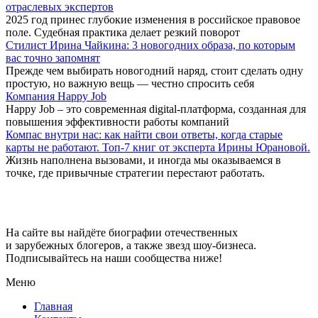
отраслевых экспертов
2025 год принес глубокие изменения в российское правовое
поле. Судебная практика делает резкий поворот
Стилист Ирина Чайкина: 3 новогодних образа, по которым
вас точно запомнят
Прежде чем выбирать новогодний наряд, стоит сделать одну
простую, но важную вещь — честно спросить себя
Компания Happy Job
Happy Job – это современная digital-платформа, созданная для
повышения эффективности работы компаний
Компас внутри нас: как найти свои ответы, когда старые
карты не работают. Топ-7 книг от эксперта Ирины Юрановой.
Жизнь наполнена вызовами, и иногда мы оказываемся в
точке, где привычные стратегии перестают работать.
Big-Stars
На сайте вы найдёте биографии отечественных
и зарубежных блогеров, а также звезд шоу-бизнеса.
Подписывайтесь на наши сообщества ниже!
Меню
Главная