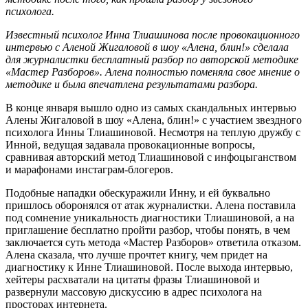
психолога.
Известный психолог Инна Тлиашинова после провокационного
интервью с Аленой Жигаловой в шоу «Алена, блин!» сделала
для журналистки бесплатный разбор по авторской методике
«Мастер Разборов». Алена полностью поменяла свое мнение о
методике и была впечатлена результатами разбора.
В конце января вышло одно из самых скандальных интервью
Алены Жигаловой в шоу «Алена, блин!» с участием звездного
психолога Инны Тлиашиновой. Несмотря на теплую дружбу с
Инной, ведущая задавала провокационные вопросы,
сравнивая авторский метод Тлиашиновой с инфоцыганством
и марафонами инстаграм-блогеров.
Подобные нападки обескуражили Инну, и ей буквально
пришлось оборонялся от атак журналистки. Алена поставила
под сомнение уникальность диагностики Тлиашиновой, а на
приглашение бесплатно пройти разбор, чтобы понять, в чем
заключается суть метода «Мастер Разборов» ответила отказом.
Алена сказала, что лучше прочтет книгу, чем придет на
диагностику к Инне Тлиашиновой. После выхода интервью,
хейтеры расхватали на цитаты фразы Тлиашиновой и
развернули массовую дискуссию в адрес психолога на
просторах интернета.