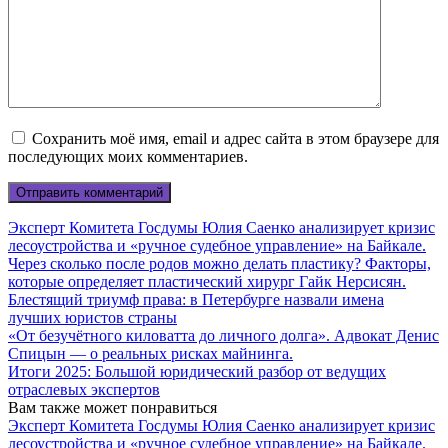
Сохранить моё имя, email и адрес сайта в этом браузере для
последующих моих комментариев.
Эксперт Комитета Госдумы Юлия Саенко анализирует кризис
лесоустройства и «ручное судебное управление» на Байкале.
Через сколько после родов можно делать пластику? Факторы,
которые определяет пластический хирург Гайк Нерсисян.
Блестящий триумф права: в Петербурге назвали имена
лучших юристов страны
«От безучётного киловатта до личного долга». Адвокат Денис
Спицын — о реальных рисках майнинга.
Итоги 2025: Большой юридический разбор от ведущих
отраслевых экспертов
Вам также может понравиться
Эксперт Комитета Госдумы Юлия Саенко анализирует кризис
лесоустройства и «ручное судебное управление» на Байкале.