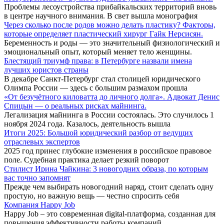
Проблемы лесоустройства прибайкальских территорий вновь
в центре научного внимания. В свет вышла монография
Через сколько после родов можно делать пластику? Факторы,
которые определяет пластический хирург Гайк Нерсисян.
Беременность и роды — это значительный физиологический и
эмоциональный опыт, который меняет тело женщины.
Блестящий триумф права: в Петербурге назвали имена
лучших юристов страны
В декабре Санкт-Петербург стал столицей юридического
Олимпа России — здесь с большим размахом прошла
«От безучётного киловатта до личного долга». Адвокат Денис
Спицын — о реальных рисках майнинга.
Легализация майнинга в России состоялась. Это случилось 1
ноября 2024 года. Казалось, деятельность вышла
Итоги 2025: Большой юридический разбор от ведущих
отраслевых экспертов
2025 год принес глубокие изменения в российское правовое
поле. Судебная практика делает резкий поворот
Стилист Ирина Чайкина: 3 новогодних образа, по которым
вас точно запомнят
Прежде чем выбирать новогодний наряд, стоит сделать одну
простую, но важную вещь — честно спросить себя
Компания Happy Job
Happy Job – это современная digital-платформа, созданная для
повышения эффективности работы компаний