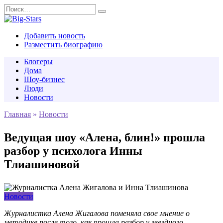
Перейти
Search
к
for:
содержанию
Добавить новость
Разместить биографию
Блогеры
Дома
Шоу-бизнес
Люди
Новости
Главная
»
Новости
Ведущая шоу «Алена, блин!» прошла
разбор у психолога Инны
Тлиашиновой
Новости
Журналистка Алена Жигалова поменяла свое мнение о
методике после того, как прошла разбор у звездного