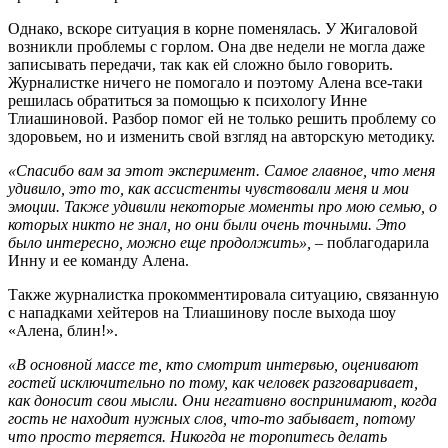
Однако, вскоре ситуация в корне поменялась. У Жигаловой
возникли проблемы с горлом. Она две недели не могла даже
записывать передачи, так как ей сложно было говорить.
Журналистке ничего не помогало и поэтому Алена все-таки
решилась обратиться за помощью к психологу Инне
Тлиашиновой. Разбор помог ей не только решить проблему со
здоровьем, но и изменить свой взгляд на авторскую методику.
«Спасибо вам за этот эксперимент. Самое главное, что меня
удивило, это то, как ассистенты чувствовали меня и мои
эмоции. Также удивили некоторые моменты про мою семью, о
которых никто не знал, но они были очень точными. Это
было интересно, можно еще продолжить», –
поблагодарила
Инну и ее команду Алена.
Также журналистка прокомментировала ситуацию, связанную
с нападками хейтеров на Тлиашинову после выхода шоу
«Алена, блин!».
«В основной массе те, кто смотрит интервью, оценивают
гостей исключительно по тому, как человек разговаривает,
как доносит свои мысли. Они негативно воспринимают, когда
гость не находит нужных слов, что-то забывает, потому
что просто теряется. Никогда не торопитесь делать