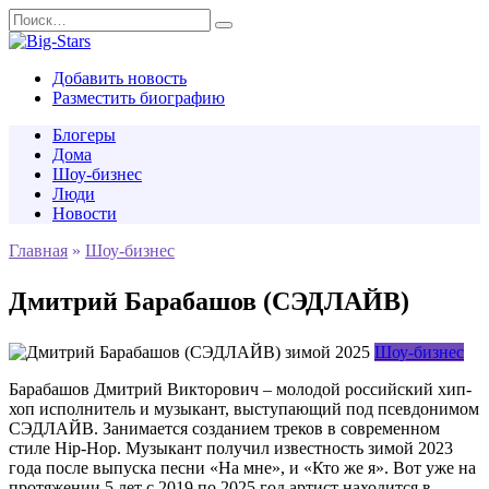
Перейти
Search
к
for:
содержанию
Добавить новость
Разместить биографию
Блогеры
Дома
Шоу-бизнес
Люди
Новости
Главная
»
Шоу-бизнес
Дмитрий Барабашов (СЭДЛАЙВ)
Шоу-бизнес
Барабашов Дмитрий Викторович – молодой российский хип-
хоп исполнитель и музыкант, выступающий под псевдонимом
СЭДЛАЙВ. Занимается созданием треков в современном
стиле Hip-Hop. Музыкант получил известность зимой 2023
года после выпуска песни «На мне», и «Кто же я». Вот уже на
протяжении 5 лет с 2019 по 2025 год артист находится в