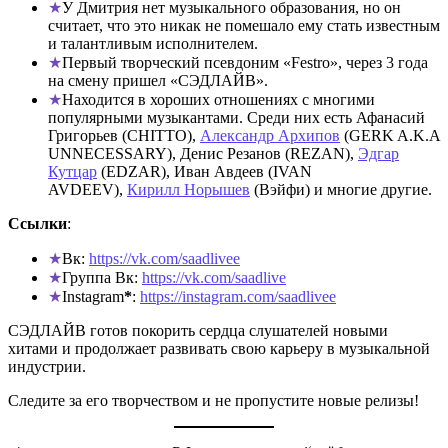
У Дмитрия нет музыкального образования, но он
считает, что это никак не помешало ему стать известным
и талантливым исполнителем.
Первый творческий псевдоним «Festro», через 3 года
на смену пришел «СЭДЛАЙВ».
Находится в хороших отношениях с многими
популярными музыкантами. Среди них есть Афанасий
Григорьев (CHITTO),
Александр Архипов
(GERK A.K.A
UNNECESSARY), Денис Резанов (REZAN),
Эдгар
Кутцар
(EDZAR), Иван Авдеев (IVAN
AVDEEV),
Кирилл Норышев
(Вэйфи) и многие другие.
Ссылки
:
Вк:
https://vk.com/saadlivee
Группа Вк:
https://vk.com/saadlive
Instagram
*
:
https://instagram.com/saadlivee
СЭДЛАЙВ готов покорить сердца слушателей новыми
хитами и продолжает развивать свою карьеру в музыкальной
индустрии.
Следите за его творчеством и не пропустите новые релизы!