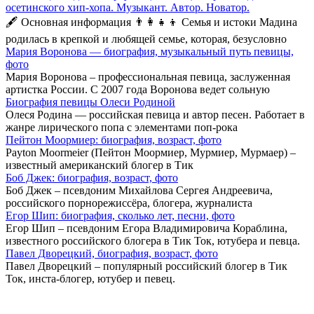
осетинского хип-хопа. Музыкант. Автор. Новатор.
🖋 Основная информация 👨‍👩‍👧‍👦 Семья и истоки Мадина
родилась в крепкой и любящей семье, которая, безусловно
Мария Воронова — биография, музыкальный путь певицы,
фото
Мария Воронова – профессиональная певица, заслуженная
артистка России. С 2007 года Воронова ведет сольную
Биография певицы Олеси Родиной
Олеся Родина — российская певица и автор песен. Работает в
жанре лирического попа с элементами поп-рока
Пейтон Моормиер: биография, возраст, фото
Payton Moormeier (Пейтон Моормиер, Мурмиер, Мурмаер) –
известный американский блогер в Тик
Боб Джек: биография, возраст, фото
Боб Джек – псевдоним Михайлова Сергея Андреевича,
российского порнорежиссёра, блогера, журналиста
Егор Шип: биография, сколько лет, песни, фото
Егор Шип – псевдоним Егора Владимировича Кораблина,
известного российского блогера в Тик Ток, ютубера и певца.
Павел Дворецкий, биография, возраст, фото
Павел Дворецкий – популярный российский блогер в Тик
Ток, инста-блогер, ютубер и певец.
Big-Stars