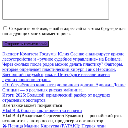
Сохранить моё имя, email и адрес сайта в этом браузере для
последующих моих комментариев.
Эксперт Комитета Госдумы Юлия Саенко анализирует кризис
лесоустройства и «ручное судебное управление» на Байкале.
Через сколько после родов можно делать пластику? Факторы,
которые определяет пластический хирург Гайк Нерсисян.
Блестящий триумф права: в Петербурге назвали имена
лучших юристов страны
«От безучётного киловатта до личного долга». Адвокат Денис
Спицын — о реальных рисках майнинга.
Итоги 2025: Большой юридический разбор от ведущих
отраслевых экспертов
Вам также может понравиться
Vlad Bul: биография, творчество и треки
Vlad Bul (Владислав Сергеевич Булавин) — российский рэп-
исполнитель, автор песен, продюсер и организатор
🎤 Певица Мадина Киргуева (PATAKI): Первая леди