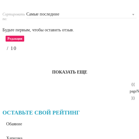
Сортировать
по:
Будьте первым, чтобы оставить отзыв.
Редакция
/ 10
ПОКАЗАТЬ ЕЩЕ
{{
page
}}
ОСТАВЬТЕ СВОЙ РЕЙТИНГ
Обаяние
Харизма