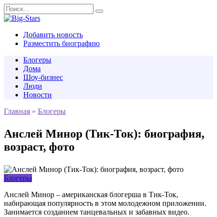
Перейти
Search
к
for:
содержанию
Добавить новость
Разместить биографию
Блогеры
Дома
Шоу-бизнес
Люди
Новости
Главная
»
Блогеры
Анслей Минор (Тик-Ток): биография,
возраст, фото
Блогеры
Анслей Минор – американская блогерша в Тик-Ток,
набирающая популярность в этом молодежном приложении.
Занимается созданием танцевальных и забавных видео.