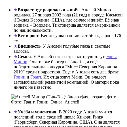
Возраст, где родилась и живёт
. Анслей Минор
родилась 27 января 2002 года (
21 год
) в городе Клемсон
(Южная Каролина, США), где сейчас и живёт. Её знак
зодиака – Водолей. Тиктокерша является американкой
по национальности.
Вес и рост
. Вес девушки составляет 56 кг., а рост 176
см.
Внешность
. У Анслей голубые глаза и светлые
волосы.
Семья
. У Анслей есть сестра, которую зовут
Элиза
Минор
. Она также блогер в Тик-Ток, а ещё
победительница конкурса “Мисс Северная Каролина
2019” среди подростков. Еще у Анслей есть два брата:
Гэвин
и
Грант
. Их отца зовут Майк. Он владеет
автомобильной ремонтной компанией. О матери пока
ничего не известно.
Фото: Грант, Гэвин, Элиза, Анслей
Учёба и увлечения
. В 2020 году Анслей учится
последний год в средней школе Хикори Ридж
(Гаррисберг, Северная Каролина, США). Она является