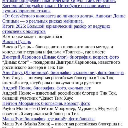
которые определяет пластический хирург Гайк Нерсисян.
Блестящий триумф права: в Петербурге назвали имена
лучших юристов страны
«От безучётного киловатта до личного долга». Адвокат Денис
Спицын — о реальных рисках майнинга.
Итоги 2025: Большой юридический разбор от ведущих
отраслевых экспертов
Вам также может понравиться
Виктор Гусарь
Виктор Гусарь – блогер, автор провокативного метода и
консультант сериала и фильма «Триггер», где вместе
Дмитрий Ларионов (Димас блог): биография, возраст, фото
“Димас блог” – псевдоним Дмитрия Ларионова, известного
российского блогера в Тик Ток
Аня Ищук (Ларионова), биография, сколько лет, фото блогера
Аня Ищук – популярная российская блогерша в Тик Ток,
инста-блогер, ютуберша и экс-участница русского
Андрей Ноилс, биография, фото, сколько лет
Андрей Ноилс – известный российский блогер в Тик Ток,
бывший участник “Джаст Тим Хаус
Пейтон Моормиер: биография, возраст, фото
Payton Moormeier (Пейтон Моормиер, Мурмиер, Мурмаер) –
известный американский блогер в Тик
Маша Зум: биография, где живёт, фото блогера
Маша Зум (Masha Zoom) – известная российская блогерша на