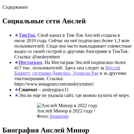
Содержание
Социальные сети Анслей
ТикТок
. Свой канал в Тик-Ток Анслей создала в
июле 2019 года. Сейчас на неё подписано более 1,3 млн
пользователей. Сюда она часто выкладывает совместные
видео со своей сестрой и другими блогерами в ТикТок.
Ссылка: @ansleyminor
Инстаграм
. На Инстаграм Энслей подписано более
417 тыс. пользователей. Здесь она следит за
Нессой
Барретт
,
сестрами Дамелио
,
Эддисон Рае
и за другими
тиктокершами. Ссылка:
https://www.instagram.com/ansleyyminor/
Снапчат
– ansleygrace11
Энсли еще не указала сайт, где можно купить её мерч.
Анслей Минор в 2022 году /
Фото:
Instagram
Биография Анслей Минор