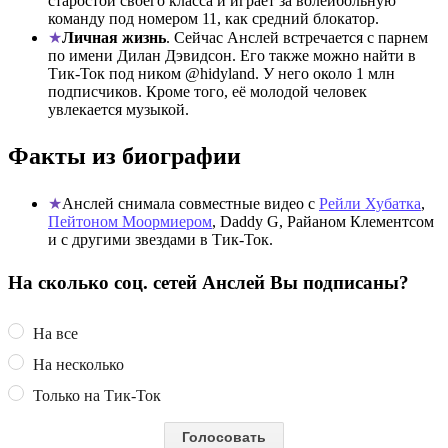
старостой своего класса и играет за волейбольную
команду под номером 11, как средний блокатор.
Личная жизнь
. Сейчас Анслей встречается с парнем
по имени Дилан Дэвидсон. Его также можно найти в
Тик-Ток под ником @hidyland. У него около 1 млн
подписчиков. Кроме того, её молодой человек
увлекается музыкой.
Факты из биографии
Анслей снимала совместные видео с
Рейли Хубатка
,
Пейтоном Моормиером
, Daddy G, Райаном Клементсом
и с другими звездами в Тик-Ток.
На сколько соц. сетей Анслей Вы подписаны?
На все
На несколько
Только на Тик-Ток