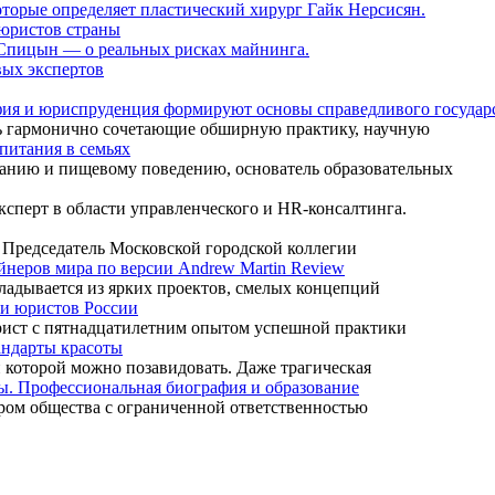
оторые определяет пластический хирург Гайк Нерсисян.
 юристов страны
 Спицын — о реальных рисках майнинга.
вых экспертов
офия и юриспруденция формируют основы справедливого государс
ль гармонично сочетающие обширную практику, научную
 питания в семьях
итанию и пищевому поведению, основатель образовательных
ксперт в области управленческого и HR-консалтинга.
 Председатель Московской городской коллегии
йнеров мира по версии Andrew Martin Review
кладывается из ярких проектов, смелых концепций
 юристов России
ист с пятнадцатилетним опытом успешной практики
андарты красоты
и которой можно позавидовать. Даже трагическая
ы. Профессиональная биография и образование
ром общества с ограниченной ответственностью