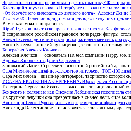
Через сколько после родов можно делать пластику? Факторы, к
Блестящий триумф права: в Петербурге назвали имена лучших
«От безучётного киловатта до личного долга». Адвокат Денис
Итоги 2025: Большой юридический разбор от ведущих отрасле
Вам также может понравиться
Юрий Гусаков: на страже права и нравственности. Как филос
В современном российском правовом поле редки фигуры, сто
Алиса Басеева: детский нутрициолог, который меняет культуру
Алиса Басеева – детский нутрициолог, эксперт по детскому п
Биография Алексея Клочкова
Алексей Клочков — основатель HR-tech компании Happy Job, э
Адвокат Запольский Данил Сергеевич
Запольский Данил Сергеевич – известный российский адвокат,
Сара Михайлова: дизайнер-декоратор интерьера, ТОП-100 диза
Сара Михайлова – дизайнер интерьеров, творчество которой с
ИСАЕВА ЕКАТЕРИНА СЕРГЕЕВНА: Юрист, член Ассоциации
Екатерина Сергеевна Исаева — высококвалифицированный юр
Без жертв и соляриев: как Снежана Лебединская переписала ст
Из хрупкой девушки она превратилась в бизнес-леди, силе вол
Александр Тевис: Руководитель в сфере водной инфраструктур
Александр Валентинович Тевис является генеральным директо
Big-Stars