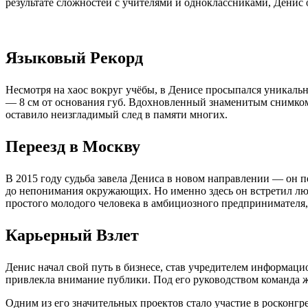
результате сложностей с учителями и одноклассниками, Денис 
Языковый Рекорд
Несмотря на хаос вокруг учёбы, в Денисе просыпался уникаль
— 8 см от основания губ. Вдохновленный знаменитым снимком
оставило неизгладимый след в памяти многих.
Переезд в Москву
В 2015 году судьба завела Дениса в новом направлении — он п
до непонимания окружающих. Но именно здесь он встретил люд
простого молодого человека в амбициозного предпринимателя,
Карьерный Взлет
Денис начал свой путь в бизнесе, став учредителем информаци
привлекла внимание публики. Под его руководством команда ж
Одним из его значительных проектов стало участие в росконг