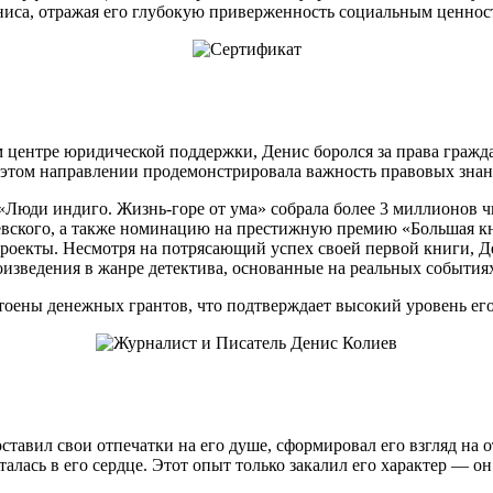
ниса, отражая его глубокую приверженность социальным ценнос
 центре юридической поддержки, Денис боролся за права гражда
 этом направлении продемонстрировала важность правовых знан
 «Люди индиго. Жизнь-горе от ума» собрала более 3 миллионов ч
евского, а также номинацию на престижную премию «Большая к
роекты. Несмотря на потрясающий успех своей первой книги, Де
оизведения в жанре детектива, основанные на реальных события
тоены денежных грантов, что подтверждает высокий уровень его
ставил свои отпечатки на его душе, сформировал его взгляд на
осталась в его сердце. Этот опыт только закалил его характер — 