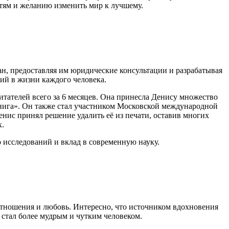
тям и желанию изменить мир к лучшему.
н, предоставляя им юридические консультации и разрабатывая
ий в жизни каждого человека.
итателей всего за 6 месяцев. Она принесла Денису множество
нига». Он также стал участником Московской международной
нис принял решение удалить её из печати, оставив многих
х.
 исследований и вклад в современную науку.
 отношения и любовь. Интересно, что источником вдохновения
он стал более мудрым и чутким человеком.