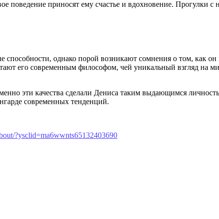
ое поведение приносят ему счастье и вдохновение. Прогулки с 
е способности, однако порой возникают сомнения о том, как он
читают его современным философом, чей уникальный взгляд на м
 именно эти качества сделали Дениса таким выдающимся личност
ангарде современных тенденций.
ev/about/?ysclid=ma6wwnts65132403690