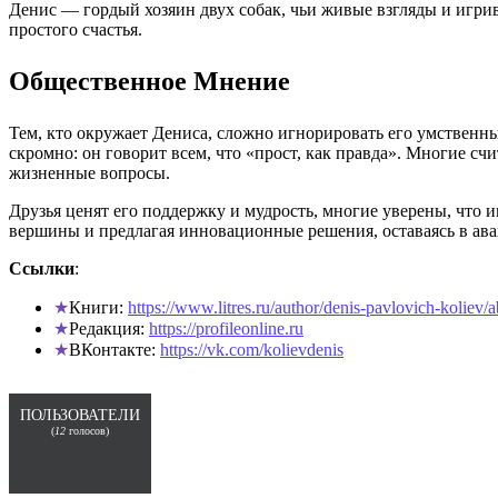
Денис — гордый хозяин двух собак, чьи живые взгляды и игрив
простого счастья.
Общественное Мнение
Тем, кто окружает Дениса, сложно игнорировать его умственны
скромно: он говорит всем, что «прост, как правда». Многие с
жизненные вопросы.
Друзья ценят его поддержку и мудрость, многие уверены, что
вершины и предлагая инновационные решения, оставаясь в ав
Ссылки
:
Книги:
https://www.litres.ru/author/denis-pavlovich-koli
Редакция:
https://profileonline.ru
ВКонтакте:
https://vk.com/kolievdenis
ПОЛЬЗОВАТЕЛИ
(
12
голосов)