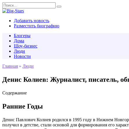
Перейти
Search
к
for:
содержанию
Добавить новость
Разместить биографию
Блогеры
Дома
Шоу-бизнес
Люди
Новости
Главная
»
Люди
Денис Колиев: Журналист, писатель, о
Содержание
Ранние Годы
Денис Павлович Колиев родился в 1995 году в Нижнем Новгоро
получил в детстве, стали основой для формирования его харак