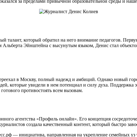
оказался за пределами привычной образовательной среды и нашел
ный талант, который обратил на него внимание педагогов. Перв
 Альберта Эйнштейна с высунутым языком, Денис стал объектом
ереехал в Москву, полный надежд и амбиций. Однако новый горо
ей, которые увидели в нем потенциал и силу духа. Поддержка 
 готового противостоять всем вызовам.
онного агентства «Профиль онлайн». Его концепция сосредоточе
урналистов создала качественный контент, который быстро завое
ресс.рф — инициатива, направленная на укрепление семейных уз