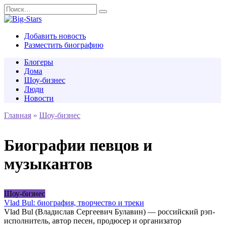
Перейти
Search
к
for:
содержанию
Добавить новость
Разместить биографию
Блогеры
Дома
Шоу-бизнес
Люди
Новости
Главная
»
Шоу-бизнес
Биографии певцов и
музыкантов
Шоу-бизнес
Vlad Bul: биография, творчество и треки
Vlad Bul (Владислав Сергеевич Булавин) — российский рэп-
исполнитель, автор песен, продюсер и организатор