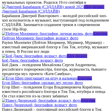
музыкальных проектов. Родился 19-го сентября в
Шоу-бизнес
Дмитрий Барабашов (СЭДЛАЙВ)
Барабашов Дмитрий Викторович – молодой российский хип-
хоп исполнитель и музыкант, выступающий под псевдонимом
СЭДЛАЙВ. Занимается созданием треков в современном
стиле Hip-Hop.
Блогеры
Пейтон Моормиер: биография, возраст, фото
Payton Moormeier (Пейтон Моормиер, Мурмиер, Мурмаер) –
известный американский блогер в Тик Ток, ютубер, музыкант
и певец. В России все люди
Шоу-бизнес
Боб Джек: биография, возраст, фото
Боб Джек – псевдоним Михайлова Сергея Андреевича,
российского порнорежиссёра, блогера, журналиста, бывшего
продюсера муз. проекта «Катя Самбука»,
Блогеры
Егор Шип: биография, сколько лет, песни, фото
Егор Шип – псевдоним Егора Владимировича Кораблина,
известного российского блогера в Тик Ток, ютубера и певца.
Он стал известен из-за своих забавных
Блогеры
Павел Дворецкий, биография, возраст, фото
Павел Дворецкий – популярный российский блогер в Тик