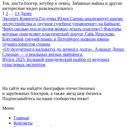
Ток, инста-блогер, ютубер и певец. Забавные вайны и другие
интересные видео развлекательного
Пагинация
1
2
…
13
Далее
записей
Эксперт Комитета Госдумы Юлия Саенко анализирует кризис
лесоустройства и «ручное судебное управление» на Байкале.
Через сколько после родов можно делать пластику? Факторы,
которые определяет пластический хирург Гайк Нерсисян.
Блестящий триумф права: в Петербурге назвали имена
лучших юристов страны
«От безучётного киловатта до личного долга». Адвокат Денис
Спицын — о реальных рисках майнинга.
Итоги 2025: Большой юридический разбор от ведущих
отраслевых экспертов
Big-Stars
На сайте вы найдёте биографии отечественных
и зарубежных блогеров, а также звезд шоу-бизнеса.
Подписывайтесь на наши сообщества ниже!
Меню
Главная
Контакты