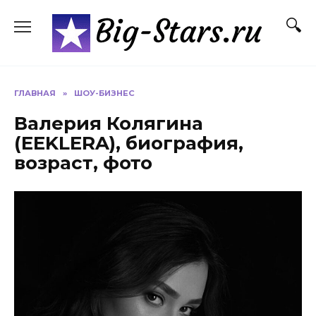
Перейти
к
содержанию
ГЛАВНАЯ
»
ШОУ-БИЗНЕС
Валерия Колягина
(EEKLERA), биография,
возраст, фото